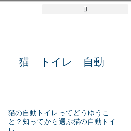
内
容
を
ス
キ
ッ
猫 トイレ 自動
プ
猫
の
猫の自動トイレってどうゆうこ
自
と？知ってから選ぶ猫の自動トイ
動
レ