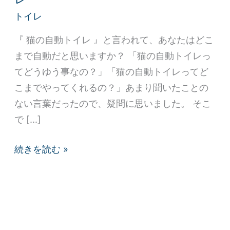
ト
トイレ
イ
レ
『 猫の自動トイレ 』と言われて、あなたはどこ
っ
まで自動だと思いますか？ 「猫の自動トイレっ
て
てどうゆう事なの？」「猫の自動トイレってど
ど
こまでやってくれるの？」あまり聞いたことの
う
ない言葉だったので、疑問に思いました。 そこ
ゆ
で […]
う
こ
続きを読む »
と？
知
っ
て
か