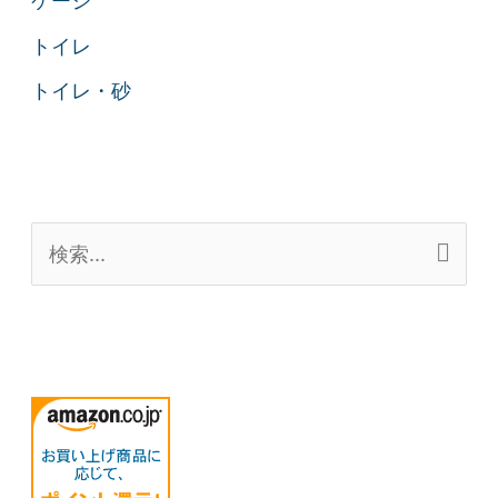
ケージ
トイレ
トイレ・砂
検
索
対
象
: