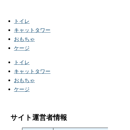
内
検
容
索
トイレ
を
対
キャットタワー
ス
象
おもちゃ
キ
:
ケージ
ッ
プ
トイレ
キャットタワー
おもちゃ
ケージ
サイト運営者情報