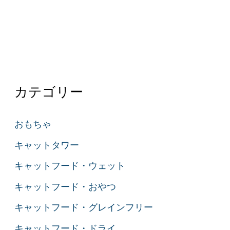
猫
用
大
き
い
ト
カテゴリー
イ
レ
おもちゃ
お
キャットタワー
す
す
キャットフード・ウェット
め
キャットフード・おやつ
５
キャットフード・グレインフリー
選
キャットフード・ドライ