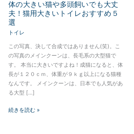
体の大きい猫や多頭飼いでも大丈
大
夫！猫用大きいトイレおすすめ５
き
選
い
トイレ
猫
や
この写真、決して合成ではありません(笑)。こ
多
の写真のメインクーンは、長毛系の大型猫で
頭
す。 本当に大きいですよね！成猫になると、体
飼
長が１２０ｃｍ、体重が９ｋｇ以上になる猫種
い
なんです。 メインクーンは、日本でも人気があ
で
る大型 […]
も
大
続きを読む »
丈
夫！