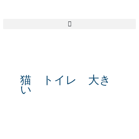
内
容
を
ス
キ
ッ
プ
猫 トイレ 大き
い
体
の