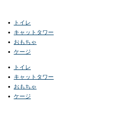
内
カ
検
容
ナ
索
トイレ
を
ダ
対
キャットタワー
ス
産
象
おもちゃ
キ
グ
:
ケージ
ッ
レ
プ
イ
トイレ
ン
キャットタワー
フ
おもちゃ
リ
ケージ
ー/
ア
カ