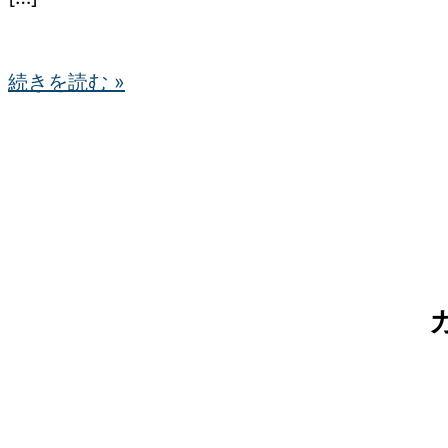
３
選
続きを読む »