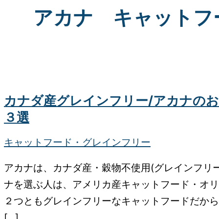
ナ
アカナ キャットフ
の
お
す
す
め
カナダ産グレインフリー/アカナの
キ
３選
ャ
ッ
キャットフード・グレインフリー
ト
アカナは、カナダ産・穀物不使用(グレインフリー
フ
ナを選ぶ人は、アメリカ産キャットフード・オリ
ー
２つともグレインフリーなキャットフードだから
ド
[…]