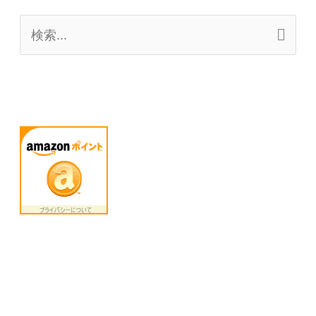
検
索
対
象
: