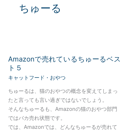
ちゅーる
Amazon
で
Amazonで売れているちゅーるベス
売
ト５
れ
キャットフード・おやつ
て
い
ちゅーるは、猫のおやつの概念を変えてしまっ
る
たと言っても言い過ぎではないでしょう。
ち
そんなちゅーるも、Amazonの猫のおやつ部門
ゅ
ではバカ売れ状態です。
ー
では、Amazonでは、どんなちゅーるが売れて