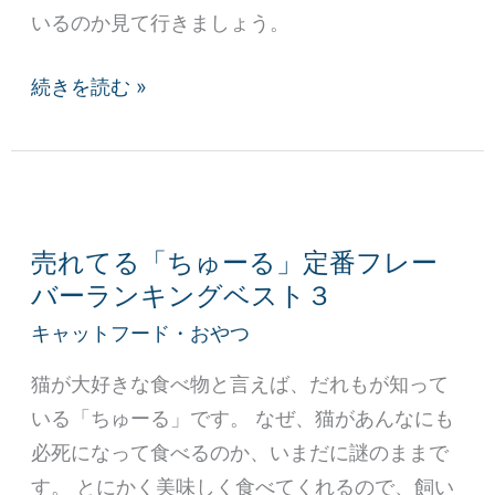
る
いるのか見て行きましょう。
ベ
ス
続きを読む »
ト
５
売
れ
売れてる「ちゅーる」定番フレー
て
バーランキングベスト３
る
キャットフード・おやつ
「ち
ゅ
猫が大好きな食べ物と言えば、だれもが知って
ー
いる「ちゅーる」です。 なぜ、猫があんなにも
る」
必死になって食べるのか、いまだに謎のままで
定
す。 とにかく美味しく食べてくれるので、飼い