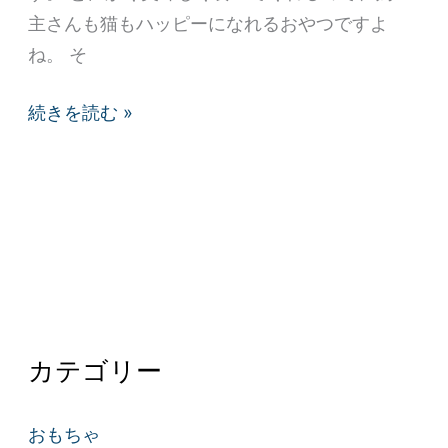
番
主さんも猫もハッピーになれるおやつですよ
フ
ね。 そ
レ
ー
続きを読む »
バ
ー
ラ
ン
キ
ン
グ
ベ
カテゴリー
ス
ト
おもちゃ
３